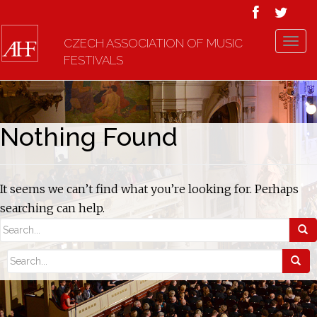
CZECH ASSOCIATION OF MUSIC
T
FESTIVALS
o
g
g
l
e
Nothing Found
n
a
v
It seems we can’t find what you’re looking for. Perhaps
i
g
searching can help.
a
t
i
o
n