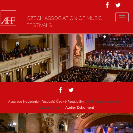
CZECH ASSOCIATION OF MUSIC
T
FESTIVALS
o
g
g
l
e
n
a
v
i
g
a
t
Asociace hudebních festivalů České Republiky
(c) All rights reserved. |
i
Design & admin
Atelier Dokument
o
n