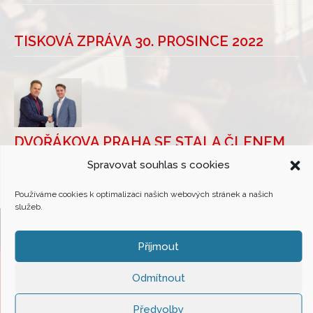
TISKOVÁ ZPRÁVA 30. PROSINCE 2022
DVOŘÁKOVA PRAHA SE STALA ČLENEM
ASOCIACE HUDEBNÍCH FESTIVALŮ ČR
Spravovat souhlas s cookies
Používáme cookies k optimalizaci našich webových stránek a našich
služeb.
Příjmout
Odmítnout
Asociace hudebních festivalů České Republiky
(c) All rights reserved. |
Předvolby
Design & admin
Atelier Dokument