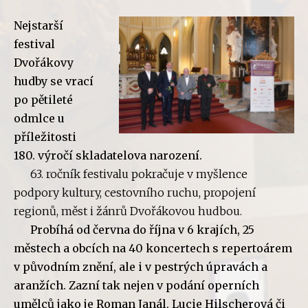
Nejstarší
festival
Dvořákovy
hudby se vrací
po pětileté
odmlce u
příležitosti
180. výročí skladatelova narození.
63. ročník festivalu pokračuje v myšlence
podpory kultury, cestovního ruchu, propojení
regionů, měst i žánrů Dvořákovou hudbou.
Probíhá od června do října v 6 krajích, 25
městech a obcích na 40 koncertech s repertoárem
v původním znění, ale i v pestrých úpravách a
aranžích. Zazní tak nejen v podání operních
umělců jako je Roman Janál, Lucie Hilscherová či