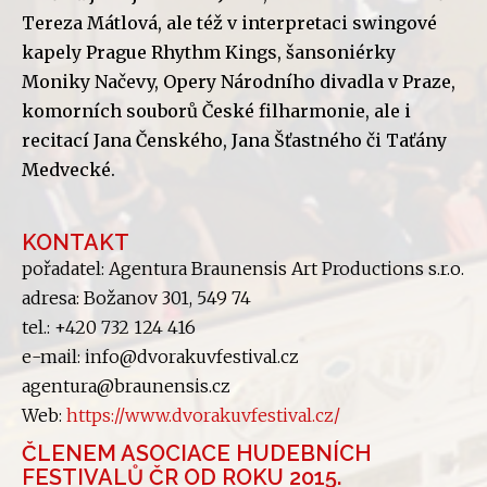
Tereza Mátlová, ale též v interpretaci swingové
kapely Prague Rhythm Kings, šansoniérky
Moniky Načevy, Opery Národního divadla v Praze,
komorních souborů České filharmonie, ale i
recitací Jana Čenského, Jana Šťastného či Taťány
Medvecké.
KONTAKT
pořadatel: Agentura Braunensis Art Productions s.r.o.
adresa: Božanov 301, 549 74
tel.: +420 732 124 416
e-mail: info@dvorakuvfestival.cz
agentura@braunensis.cz
Web:
https://www.dvorakuvfestival.cz/
ČLENEM ASOCIACE HUDEBNÍCH
FESTIVALŮ ČR OD ROKU 2015.