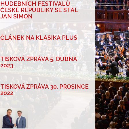
HUDEBNÍCH FESTIVALŮ
ČESKÉ REPUBLIKY SE STAL
JAN SIMON
ČLÁNEK NA KLASIKA PLUS
TISKOVÁ ZPRÁVA 5. DUBNA
2023
TISKOVÁ ZPRÁVA 30. PROSINCE
2022