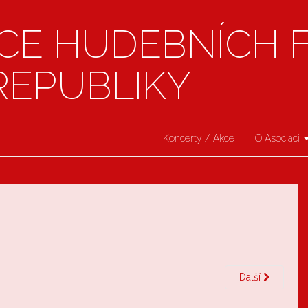
CE HUDEBNÍCH 
REPUBLIKY
Koncerty / Akce
O Asociaci
Další