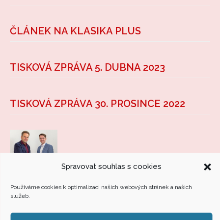
ČLÁNEK NA KLASIKA PLUS
TISKOVÁ ZPRÁVA 5. DUBNA 2023
TISKOVÁ ZPRÁVA 30. PROSINCE 2022
Spravovat souhlas s cookies
DVOŘÁKOVA PRAHA SE STALA ČLENEM
ASOCIACE HUDEBNÍCH FESTIVALŮ ČR
Používáme cookies k optimalizaci našich webových stránek a našich
služeb.