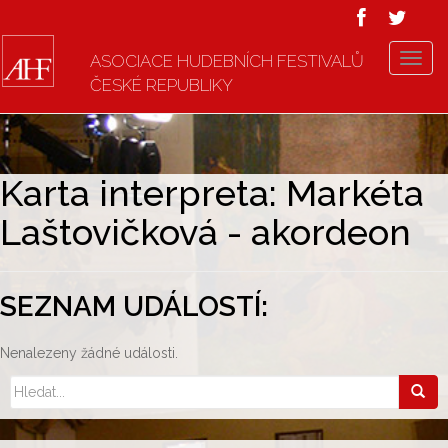
ASOCIACE HUDEBNÍCH FESTIVALŮ
T
ČESKÉ REPUBLIKY
o
g
g
l
e
Karta interpreta: Markéta
n
Laštovičková - akordeon
a
v
i
g
SEZNAM UDÁLOSTÍ:
a
t
Nenalezeny žádné události.
i
o
n