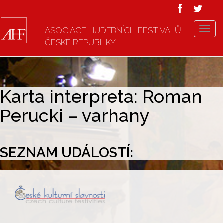
ASOCIACE HUDEBNÍCH FESTIVALŮ
T
ČESKÉ REPUBLIKY
o
g
g
l
e
Karta interpreta: Roman
n
Perucki – varhany
a
v
i
g
SEZNAM UDÁLOSTÍ:
a
t
i
o
n