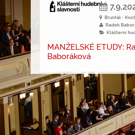
7.9.20
Bruntál - Kos
Radek Baborá
Klášterní hu
MANŽELSKÉ ETUDY: Ra
Baboráková