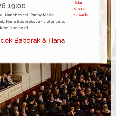
Detail
26 19:00
Stránka
koncertu
tel Nanebevzetí Panny Marie
k, Hana Baboráková - violoncello
dební slavnosti
dek Baborák & Hana