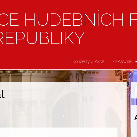
CE HUDEBNÍCH 
REPUBLIKY
Koncerty / Akce
O Asociaci
l