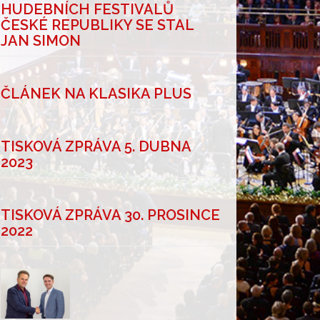
HUDEBNÍCH FESTIVALŮ
ČESKÉ REPUBLIKY SE STAL
JAN SIMON
ČLÁNEK NA KLASIKA PLUS
TISKOVÁ ZPRÁVA 5. DUBNA
2023
TISKOVÁ ZPRÁVA 30. PROSINCE
2022