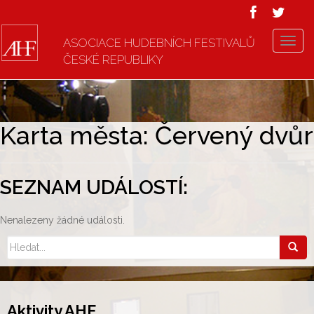
ASOCIACE HUDEBNÍCH FESTIVALŮ
T
ČESKÉ REPUBLIKY
o
g
g
l
e
Karta města: Červený dvůr
n
a
v
SEZNAM UDÁLOSTÍ:
i
g
Nenalezeny žádné události.
a
t
i
o
n
Aktivity AHF