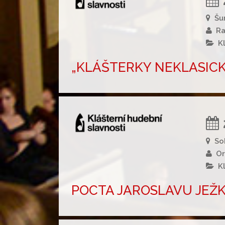
Šu
Ra
K
„KLÁŠTERKY NEKLASICKY
So
Or
K
POCTA JAROSLAVU JEŽKO