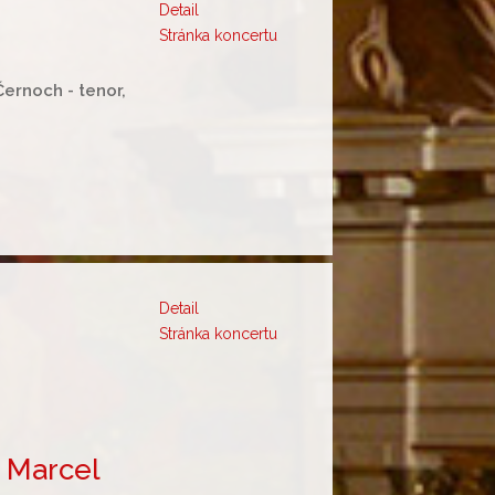
Detail
Stránka koncertu
Černoch - tenor,
Detail
Stránka koncertu
, Marcel