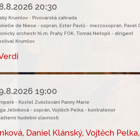
8.8.2026 20:30
ský Krumlov - Pivovarská zahrada
nielle de Niese - soprán, Ester Pavlů - mezzosoprán, Pavel 
nický orchestr hl.m. Prahy FOK, Tomáš Netopil - dirigent
estival Krumlov
 Verdi
9.8.2026 19:00
mperk - Kostel Zvěstování Panny Marie
ga Jelínková - soprán, Vojtěch Pelka - kontratenor
lášterní hudební slavnosti
ková, Daniel Klánský, Vojtěch Pelka