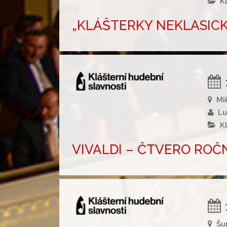
K
„KLÁŠTERKY NEKLASICKY
Mi
Lu
K
VIVALDI – ČTVERO ROČNÍ
Šu