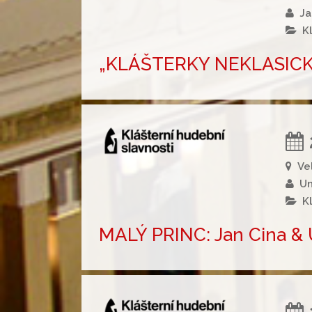
Ja
K
„KLÁŠTERKY NEKLASICKY
Ve
Un
K
MALÝ PRINC: Jan Cina & 