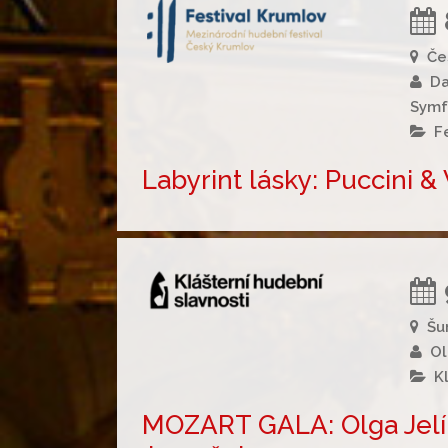
Če
Da
Symfo
F
Labyrint lásky: Puccini &
Šu
Ol
K
MOZART GALA: Olga Jelín