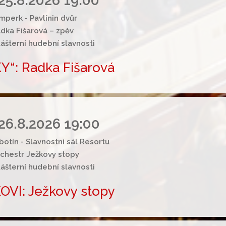
25.8.2026 19:00
mperk - Pavlínin dvůr
dka Fišarová – zpěv
lášterní hudební slavnosti
“: Radka Fišarová
26.8.2026 19:00
botín - Slavnostní sál Resortu
chestr Ježkovy stopy
lášterní hudební slavnosti
VI: Ježkovy stopy