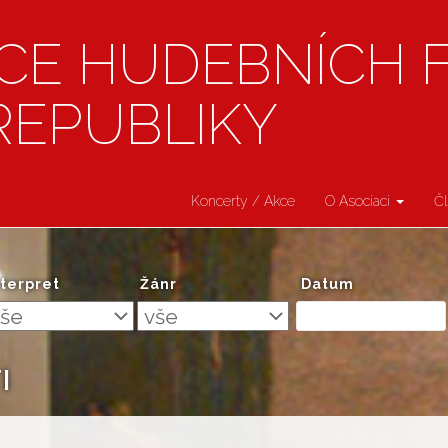
CE HUDEBNÍCH 
REPUBLIKY
Koncerty / Akce
O Asociaci
Č
nterpret
Žánr
Datum
I