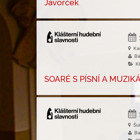
Javorček
Ka
Bá
K
SOARÉ S PÍSNÍ A MUZIKÁ
Šu
Ba