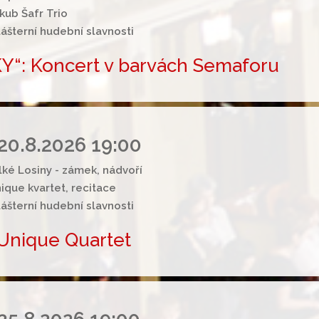
kub Šafr Trio
lášterní hudební slavnosti
“: Koncert v barvách Semaforu
20.8.2026 19:00
lké Losiny - zámek, nádvoří
ique kvartet, recitace
lášterní hudební slavnosti
Unique Quartet