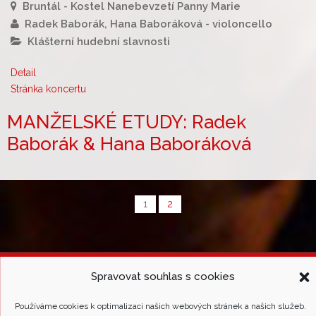
Bruntál - Kostel Nanebevzetí Panny Marie
Radek Baborák, Hana Baboráková - violoncello
Klášterní hudební slavnosti
Detail
Stránka koncertu
MANŽELSKÉ ETUDY: Radek
Baborák & Hana Baboráková
1
2
Spravovat souhlas s cookies
Asociace hudebních festivalů České Republiky
(c) All rights reserved. |
Používáme cookies k optimalizaci našich webových stránek a našich služeb.
Design & admin
Atelier Dokument