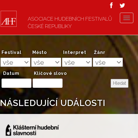
ASOCIACE HUDEBNÍCH FESTIVALŮ
T
ČESKÉ REPUBLIKY
o
g
g
l
Festival
Město
Interpret
Žánr
e
n
a
Datum
Klíčové slovo
v
i
g
a
NÁSLEDUJÍCÍ UDÁLOSTI
t
i
o
n