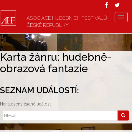
ASOCIACE HUDEBNÍCH FESTIVALŮ
T
ČESKÉ REPUBLIKY
o
g
g
l
e
Karta žánru: hudebně-
n
obrazová fantazie
a
v
i
g
SEZNAM UDÁLOSTÍ:
a
t
Nenalezeny žádné události.
i
o
n