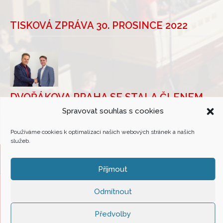
TISKOVÁ ZPRÁVA 30. PROSINCE 2022
DVOŘÁKOVA PRAHA SE STALA ČLENEM
ASOCIACE HUDEBNÍCH FESTIVALŮ ČR
Spravovat souhlas s cookies
Používáme cookies k optimalizaci našich webových stránek a našich
služeb.
Příjmout
Odmítnout
Asociace hudebních festivalů České Republiky
(c) All rights reserved. |
Předvolby
Design & admin
Atelier Dokument