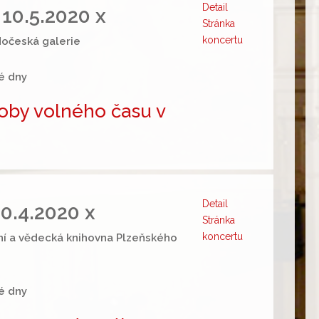
Detail
- 10.5.2020 x
Stránka
koncertu
dočeská galerie
é dny
oby volného času v
Detail
30.4.2020 x
Stránka
koncertu
jní a vědecká knihovna Plzeňského
é dny