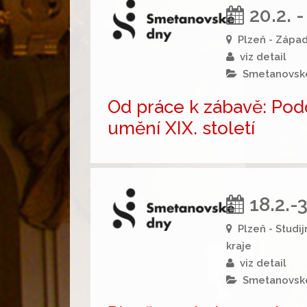
20.2. 
Plzeň - Zápa
viz detail
Smetanovsk
Od práce k zábavě: Pod
umění XIX. století
18.2.-
Plzeň - Studi
kraje
viz detail
Smetanovsk