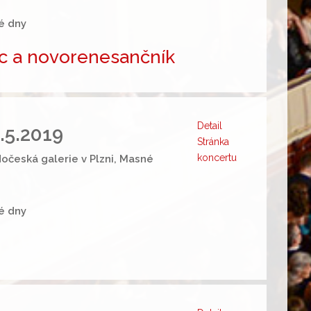
é dny
ec a novorenesančník
Detail
2.5.2019
Stránka
koncertu
očeská galerie v Plzni, Masné
é dny