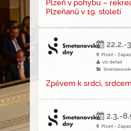
Plzeň v pohybu – rekrea
Plzeňanů v 19. století
22.2.-
Plzeň - Záp
viz detail
Smetanovsk
Zpěvem k srdci, srdcem 
2.3.-8
Plzeň - Zápa