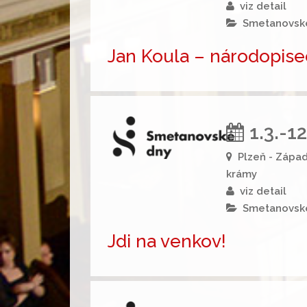
viz detail
Smetanovsk
Jan Koula – národopis
1.3.-1
Plzeň - Západ
krámy
viz detail
Smetanovsk
Jdi na venkov!