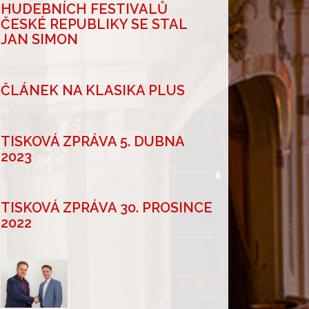
HUDEBNÍCH FESTIVALŮ
ČESKÉ REPUBLIKY SE STAL
JAN SIMON
ČLÁNEK NA KLASIKA PLUS
TISKOVÁ ZPRÁVA 5. DUBNA
2023
TISKOVÁ ZPRÁVA 30. PROSINCE
2022