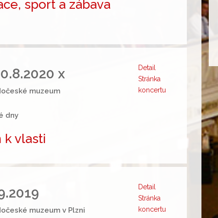
ce, sport a zábava
Detail
30.8.2020 x
Stránka
koncertu
adočeské muzeum
é dny
k vlasti
Detail
.9.2019
Stránka
koncertu
dočeské muzeum v Plzni