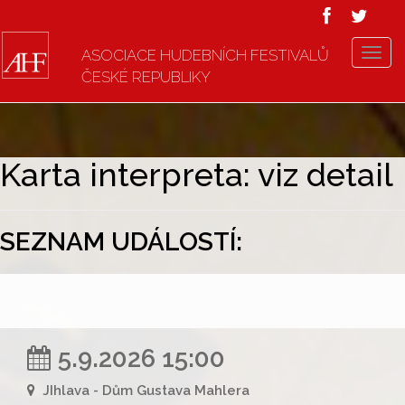
ASOCIACE HUDEBNÍCH FESTIVALŮ
T
ČESKÉ REPUBLIKY
o
g
g
l
e
Karta interpreta: viz detail
n
a
v
SEZNAM UDÁLOSTÍ:
i
g
a
t
i
o
5.9.2026 15:00
n
JIhlava - Dům Gustava Mahlera